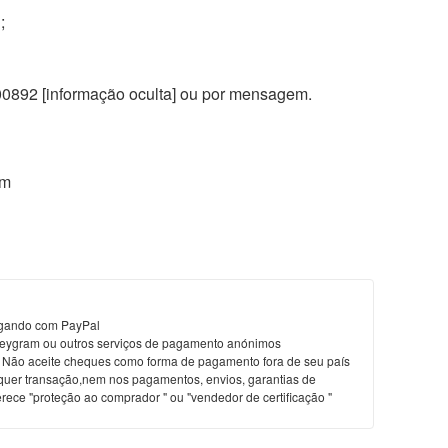
;
00892 [informação oculta] ou por mensagem.
om
pagando com PayPal
ygram ou outros serviços de pagamento anónimos
. Não aceite cheques como forma de pagamento fora de seu país
lquer transação,nem nos pagamentos, envios, garantias de
erece "proteção ao comprador " ou "vendedor de certificação "