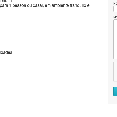
mediata
Nú
 para 1 pessoa ou casal, em ambiente tranquilo e
M
midades