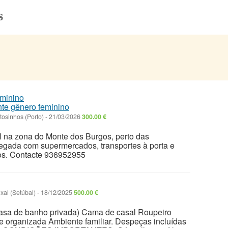
s
nte gênero feminino
tosinhos (Porto)
-
21/03/2026
300.00 €
al na zona do Monte dos Burgos, perto das
egada com supermercados, transportes à porta e
os. Contacte 936952955
xal (Setúbal)
-
18/12/2025
500.00 €
asa de banho privada) Cama de casal Roupeiro
 organizada Ambiente familiar. Despeças incluídas