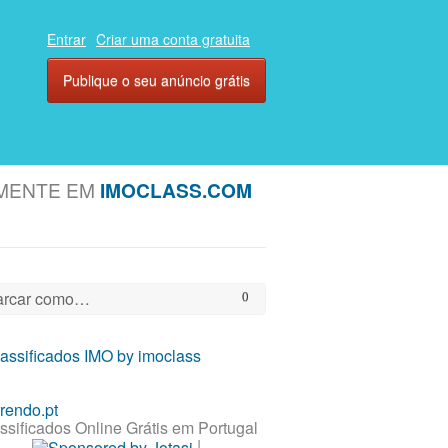
Entrar
Criar uma conta gratuita
Publique o seu anúncio grátis
AMENTE EM
IMOCLASS.COM
rcar como…
0
ssificados Online Grátis em Portugal
|