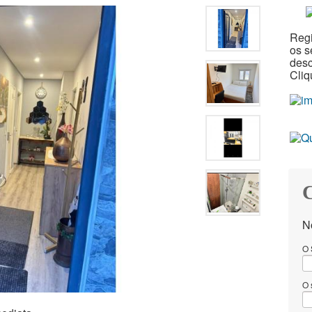
Reg
os s
desc
Cli
C
N
O 
O 