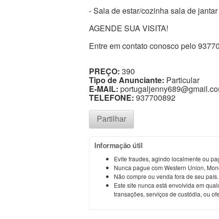
- Sala de estar/cozinha sala de jantar 
AGENDE SUA VISITA!
Entre em contato conosco pelo 9377
PREÇO:
390
Tipo de Anunciante:
Particular
E-MAIL:
portugaljenny689@gmail.c
TELEFONE:
937700892
Partilhar
Informação útil
Evite fraudes, agindo localmente ou 
Nunca pague com Western Union, Mone
Não compre ou venda fora de seu país
Este site nunca está envolvida em qua
transações, serviços de custódia, ou of